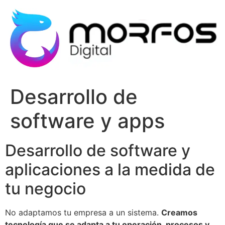
Ir
al
contenido
Desarrollo de
software y apps
Desarrollo de software y
aplicaciones a la medida de
tu negocio
No adaptamos tu empresa a un sistema.
Creamos
tecnología que se adapta a tu operación, procesos y